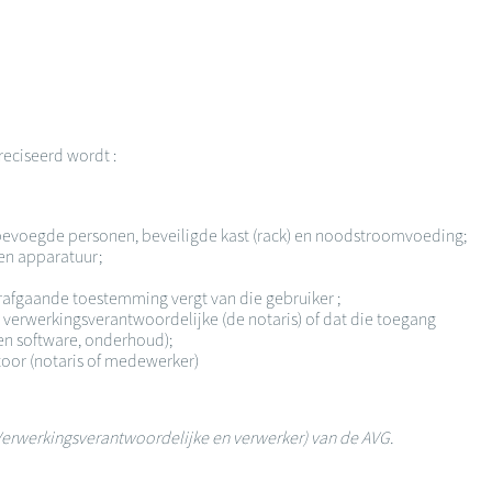
reciseerd wordt :
 bevoegde personen, beveiligde kast (rack) en noodstroomvoeding;
en apparatuur;
orafgaande toestemming vergt van die gebruiker ;
 verwerkingsverantwoordelijke (de notaris) of dat die toegang
een software, onderhoud);
toor (notaris of medewerker)
V (Verwerkingsverantwoordelijke en verwerker) van de AVG.