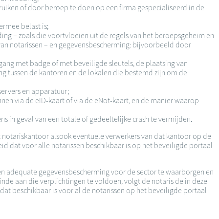
uiken of door beroep te doen op een firma gespecialiseerd in de
ermee belast is;
ng – zoals die voortvloeien uit de regels van het beroepsgeheim en
 van notarissen – en gegevensbescherming: bijvoorbeeld door
egang met badge of met beveiligde sleutels, de plaatsing van
ng tussen de kantoren en de lokalen die bestemd zijn om de
servers en apparatuur;
nen via de eID-kaart of via de eNot-kaart, en de manier waarop
s in geval van een totale of gedeeltelijke crash te vermijden.
 notariskantoor alsook eventuele verwerkers van dat kantoor op de
d dat voor alle notarissen beschikbaar is op het beveiligde portaal
 een adequate gegevensbescherming voor de sector te waarborgen en
e aan die verplichtingen te voldoen, volgt de notaris de in deze
t beschikbaar is voor al de notarissen op het beveiligde portaal