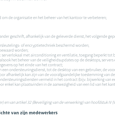
d om de organisatie en het beheer van het kantoor te verbeteren;
n ander geschrift, afhankelijk van de geleverde dienst, het volgende gep
sleutelings- of encryptietechniek beschermd worden;
r bewaard worden;
serverlokaal met airconditioning en ventilatie, toegang beperkt tot
alsook het beheer van de veiligheidsupdates op de desktops, servers 
egevens op het einde van het contract;
an een ondersteuningsdienst, tot de desktop van een gebruiker, de vo
oor afhankelijk kan zijn van de voorafgaandelijke toestemming van de
 ondersteuningsdiensten vermeld in het contract (bijv. bijwerking van 
oor enkel kan plaatsvinden in de aanwezigheid van een lid van het kan
ker) en van artikel 32 (Beveiliging van de verwerking) van hoofdstuk I
zichte van zijn medewerkers