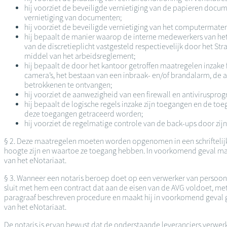
hij voorziet de beveiligde vernietiging van de papieren docu
vernietiging van documenten;
hij voorziet de beveiligde vernietiging van het computermateri
hij bepaalt de manier waarop de interne medewerkers van het 
van de discretieplicht vastgesteld respectievelijk door het
middel van het arbeidsreglement;
hij bepaalt de door het kantoor getroffen maatregelen inzake f
camera’s, het bestaan van een inbraak- en/of brandalarm, de 
betrokkenen te ontvangen;
hij voorziet de aanwezigheid van een firewall en antiviruspr
hij bepaalt de logische regels inzake zijn toegangen en de t
deze toegangen getraceerd worden;
hij voorziet de regelmatige controle van de back-ups door zijn
§ 2. Deze maatregelen moeten worden opgenomen in een schriftelijk 
hoogte zijn en waartoe ze toegang hebben. In voorkomend geval maak
van het eNotariaat.
§ 3. Wanneer een notaris beroep doet op een verwerker van persoo
sluit met hem een contract dat aan de eisen van de AVG voldoet, me
paragraaf beschreven procedure en maakt hij in voorkomend geval g
van het eNotariaat.
De notaris is ervan bewust dat de onderstaande leveranciers verwerke