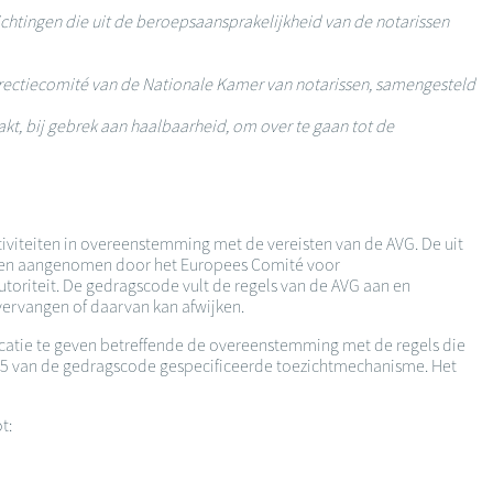
chtingen die uit de beroepsaansprakelijkheid van de notarissen
rectiecomité van de Nationale Kamer van notarissen, samengesteld
akt, bij gebrek aan haalbaarheid, om over te gaan tot de
tiviteiten in overeenstemming met de vereisten van de AVG. De uit
ijnen aangenomen door het Europees Comité voor
iteit. De gedragscode vult de regels van de AVG aan en
vervangen of daarvan kan afwijken.
dicatie te geven betreffende de overeenstemming met de regels die
el 5 van de gedragscode gespecificeerde toezichtmechanisme. Het
ot: