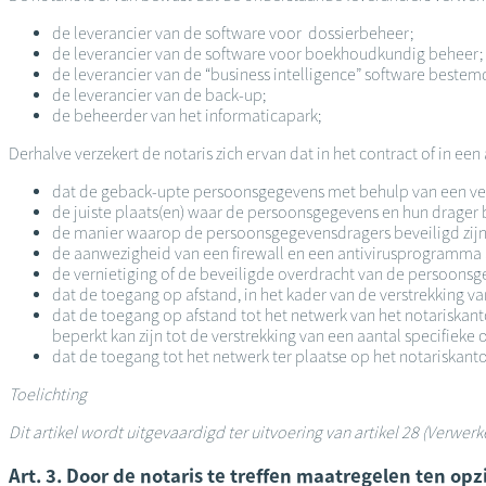
de leverancier van de software voor dossierbeheer;
de leverancier van de software voor boekhoudkundig beheer;
de leverancier van de “business intelligence” software bestem
de leverancier van de back-up;
de beheerder van het informaticapark;
Derhalve verzekert de notaris zich ervan dat in het contract of in ee
dat de geback-upte persoonsgegevens met behulp van een ver
de juiste plaats(en) waar de persoonsgegevens en hun drage
de manier waarop de persoonsgegevensdragers beveiligd zijn: 
de aanwezigheid van een firewall en een antivirusprogramma 
de vernietiging of de beveiligde overdracht van de persoonsg
dat de toegang op afstand, in het kader van de verstrekking v
dat de toegang op afstand tot het netwerk van het notariskant
beperkt kan zijn tot de verstrekking van een aantal specifieke
dat de toegang tot het netwerk ter plaatse op het notariskant
Toelichting
Dit artikel wordt uitgevaardigd ter uitvoering van artikel 28 (Verwer
Art. 3. Door de notaris te treffen maatregelen ten op