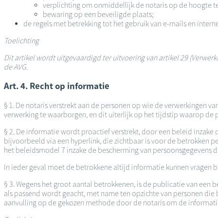
verplichting om onmiddellijk de notaris op de hoogte te
bewaring op een beveiligde plaats;
de regels met betrekking tot het gebruik van e-mails en intern
Toelichting
Dit artikel wordt uitgevaardigd ter uitvoering van artikel 29 (Verw
de AVG
.
Art. 4. Recht op informatie
§ 1. De notaris verstrekt aan de personen op wie de verwerkingen v
verwerking te waarborgen, en dit uiterlijk op het tijdstip waarop 
§ 2. De informatie wordt proactief verstrekt, door een beleid inza
bijvoorbeeld via een hyperlink, die zichtbaar is voor de betrokken
het beleidsmodel 7 inzake de bescherming van persoonsgegevens dat 
In ieder geval moet de betrokkene altijd informatie kunnen vragen b
§ 3. Wegens het groot aantal betrokkenen, is de publicatie van ee
als passend wordt geacht, met name ten opzichte van personen die bet
aanvulling op de gekozen methode door de notaris om de informatie