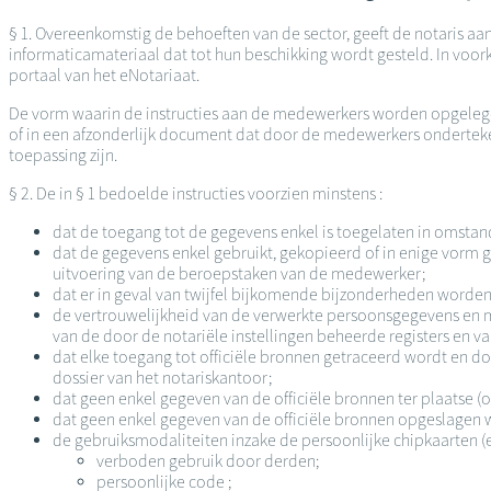
§ 1. Overeenkomstig de behoeften van de sector, geeft de notaris aa
informaticamateriaal dat tot hun beschikking wordt gesteld. In voo
portaal van het eNotariaat.
De vorm waarin de instructies aan de medewerkers worden opgelegd, 
of in een afzonderlijk document dat door de medewerkers ondertek
toepassing zijn.
§ 2. De in § 1 bedoelde instructies voorzien minstens :
dat de toegang tot de gegevens enkel is toegelaten in omsta
dat de gegevens enkel gebruikt, gekopieerd of in enige vor
uitvoering van de beroepstaken van de medewerker;
dat er in geval van twijfel bijkomende bijzonderheden worden 
de vertrouwelijkheid van de verwerkte persoonsgegevens en met
van de door de notariële instellingen beheerde registers en v
dat elke toegang tot officiële bronnen getraceerd wordt en
dossier van het notariskantoor;
dat geen enkel gegeven van de officiële bronnen ter plaatse (o
dat geen enkel gegeven van de officiële bronnen opgeslagen word
de gebruiksmodaliteiten inzake de persoonlijke chipkaarten (e
verboden gebruik door derden;
persoonlijke code ;