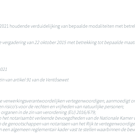
 2021 houdende verduidelijking van bepaalde modaliteiten met betre
ergadering van 22 oktober 2015 met betrekking tot bepaalde maatreg
2021
in van artikel 91 van de Ventôsewet
 de verwerkingsverantwoordelijken vertegenwoordigen, aanmoedigt o
risico's voor de rechten en vrijheden van natuurlijke personen;
organen in de zin van verordening (EU) 2016/679;
I op het notarisambt verleende bevoegdheden van de Nationale Kamer 
 de genootschappen van notarissen van het Rijk te vertegenwoordigen 
 en een algemeen reglementair kader vast te stellen waarbinnen de 