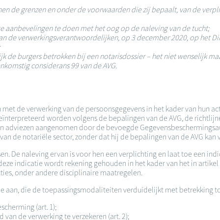
en de grenzen en onder de voorwaarden die zij bepaalt, van de verpli
ge aanbevelingen te doen met het oog op de naleving van de tucht;
an de verwerkingsverantwoordelijken, op 3 december 2020, op het Di
jk de burgers betrokken bij een notarisdossier – het niet wenselijk ma
nkomstig considerans 99 van de AVG.
en met de verwerking van de persoonsgegevens in het kader van hun ac
eïnterpreteerd worden volgens de bepalingen van de AVG, de richtl
n adviezen aangenomen door de bevoegde Gegevensbeschermingsautor
van de notariële sector, zonder dat hij de bepalingen van de AVG kan 
en. De naleving ervan is voor hen een verplichting en laat toe een in
eze indicatie wordt rekening gehouden in het kader van het in artik
ties, onder andere disciplinaire maatregelen.
aan, die de toepassingsmodaliteiten verduidelijkt met betrekking t
cherming (art. 1);
van de verwerking te verzekeren (art. 2);