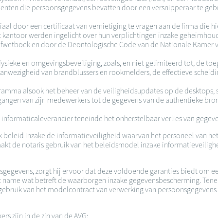
menten die persoonsgegevens bevatten door een versnipperaar te gebr
aal door een certificaat van vernietiging te vragen aan de firma die hi
kantoor werden ingelicht over hun verplichtingen inzake geheimhoudi
 Strafwetboek en door de Deontologische Code van de Nationale Kamer
ysieke en omgevingsbeveiliging, zoals, en niet gelimiteerd tot, de to
aanwezigheid van brandblussers en rookmelders, de effectieve scheidi
ogramma alsook het beheer van de veiligheidsupdates op de desktops, 
oegangen van zijn medewerkers tot de gegevens van de authentieke bron
 informaticaleverancier teneinde het onherstelbaar verlies van gegeven
beleid inzake de informatieveiligheid waarvan het personeel van het
t de notaris gebruik van het beleidsmodel inzake informatieveilighei
nsgegevens, zorgt hij ervoor dat deze voldoende garanties biedt om
t name wat betreft de waarborgen inzake gegevensbescherming. Teneind
ebruik van het modelcontract van verwerking van persoonsgegevens da
rs zijn in de zin van de AVG: