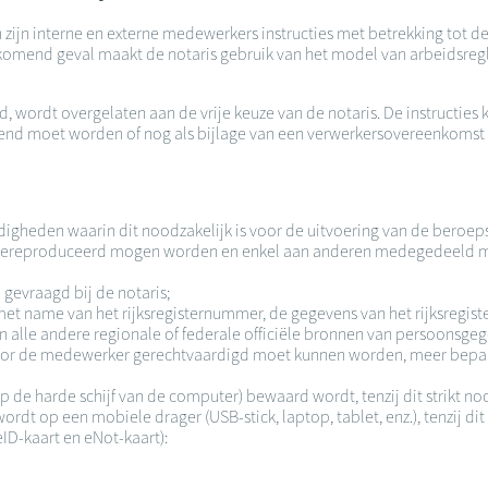
n zijn interne en externe medewerkers instructies met betrekking tot
rkomend geval maakt de notaris gebruik van het model van arbeidsregl
wordt overgelaten aan de vrije keuze van de notaris. De instructies
end moet worden of nog als bijlage van een verwerkersovereenkomst
ndigheden waarin dit noodzakelijk is voor de uitvoering van de bero
m gereproduceerd mogen worden en enkel aan anderen medegedeeld mo
gevraagd bij de notaris;
 name van het rijksregisternummer, de gegevens van het rijksregister
an alle andere regionale of federale officiële bronnen van persoonsge
 door de medewerker gerechtvaardigd moet kunnen worden, meer bepa
p de harde schijf van de computer) bewaard wordt, tenzij dit strikt no
t op een mobiele drager (USB-stick, laptop, tablet, enz.), tenzij dit 
ID-kaart en eNot-kaart):