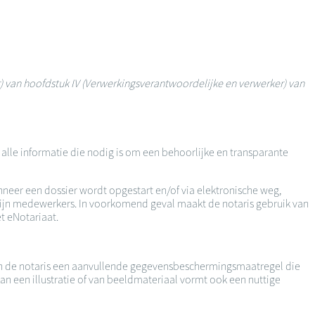
r) van hoofdstuk IV (Verwerkingsverantwoordelijke en verwerker) van
lle informatie die nodig is om een behoorlijke en transparante
neer een dossier wordt opgestart en/of via elektronische weg,
 zijn medewerkers. In voorkomend geval maakt de notaris gebruik van
t eNotariaat.
van de notaris een aanvullende gegevensbeschermingsmaatregel die
an een illustratie of van beeldmateriaal vormt ook een nuttige