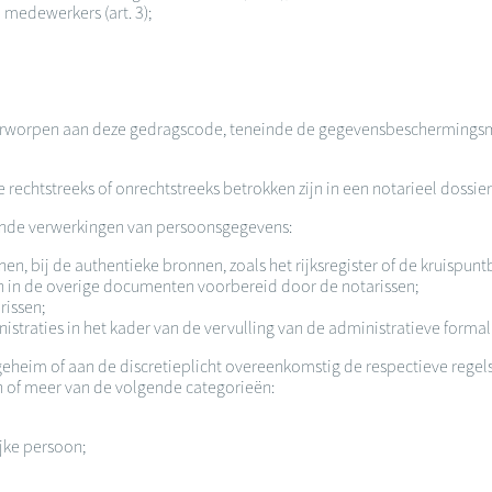
 medewerkers (art. 3);
derworpen aan deze gedragscode, teneinde de gegevensbeschermingsmaat
echtstreeks of onrechtstreeks betrokken zijn in een notarieel dossier
gende verwerkingen van persoonsgegevens:
, bij de authentieke bronnen, zoals het rijksregister of de kruispuntb
 in de overige documenten voorbereid door de notarissen;
rissen;
raties in het kader van de vervulling van de administratieve formali
heim of aan de discretieplicht overeenkomstig de respectieve regel
n of meer van de volgende categorieën:
jke persoon;