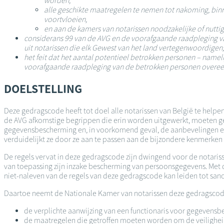
worden,
alle geschikte maatregelen te nemen tot nakoming, binn
voortvloeien,
en aan de kamers van notarissen noodzakelijke of nutti
considerans 99 van de AVG en de voorafgaande raadpleging v
uit notarissen die elk Gewest van het land vertegenwoordigen;
het feit dat het aantal potentieel betrokken personen – nameli
voorafgaande raadpleging van de betrokken personen overee
DOELSTELLING
Deze gedragscode heeft tot doel alle notarissen van België te help
de AVG afkomstige begrippen die erin worden uitgewerkt, moeten g
gegevensbescherming en, in voorkomend geval, de aanbevelingen e
verduidelijkt ze door ze aan te passen aan de bijzondere kenmerken 
De regels vervat in deze gedragscode zijn dwingend voor de notariss
van toepassing zijn inzake bescherming van persoonsgegevens. Met d
niet-naleven van de regels van deze gedragscode kan leiden tot sanc
Daartoe neemt de Nationale Kamer van notarissen deze gedragscode 
de verplichte aanwijzing van een functionaris voor gegevensbes
de maatregelen die getroffen moeten worden om de veiligheid 