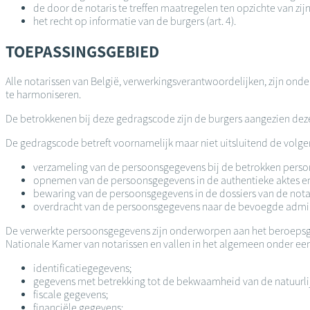
de door de notaris te treffen maatregelen ten opzichte van zijn
het recht op informatie van de burgers (art. 4).
TOEPASSINGSGEBIED
Alle notarissen van België, verwerkingsverantwoordelijken, zijn on
te harmoniseren.
De betrokkenen bij deze gedragscode zijn de burgers aangezien deze r
De gedragscode betreft voornamelijk maar niet uitsluitend de vol
verzameling van de persoonsgegevens bij de betrokken personen
opnemen van de persoonsgegevens in de authentieke aktes en
bewaring van de persoonsgegevens in de dossiers van de nota
overdracht van de persoonsgegevens naar de bevoegde administ
De verwerkte persoonsgegevens zijn onderworpen aan het beroepsge
Nationale Kamer van notarissen en vallen in het algemeen onder ee
identificatiegegevens;
gegevens met betrekking tot de bekwaamheid van de natuurli
fiscale gegevens;
financiële gegevens;