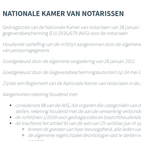
Overslaan
en
NATIONALE KAMER VAN NOTARISSEN
naar
de
Gedragscode van de Nationale Kamer van notarissen van 28 januari
inhoud
gegevensbescherming (EU) 2016/679 (AVG) voor de notarissen
gaan
Houdende opheffing van de richtlijn aangenomen door de algemene v
van persoonsgegevens
Goedgekeurd door de algemene vergadering van 28 januari 2021
Goedgekeurd door de Gegevensbeschermingsautoriteit op 24 mei 
Zijnde een Reglement van de Nationale Kamer van notarissen in de z
Aangenomen rekening houdend met:
considerans 98 van de AVG, die organen die categorieën van
stellen, rekening houdend met de aan de verwerking verbonden 
de richtlijnen 1/2019 voor gedragscodes en toezichthoudende 
de krachtens het artikel 91 van de wet van 25 ventôse jaar X
binnen de grenzen van haar bevoegdheid, alle leden van
de algemene regels inzake deontologie vast te stellen